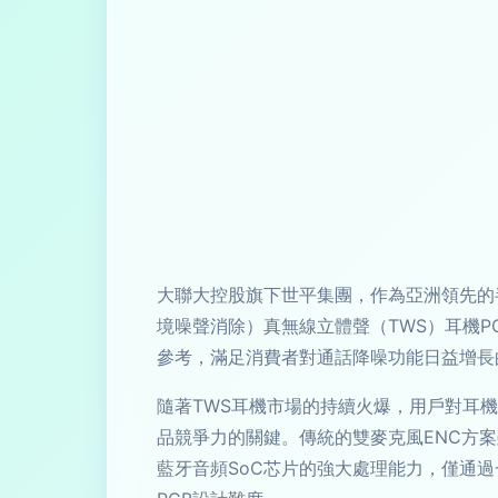
大聯大控股旗下世平集團，作為亞洲領先的半
境噪聲消除）真無線立體聲（TWS）耳機P
參考，滿足消費者對通話降噪功能日益增長
隨著TWS耳機市場的持續火爆，用戶對耳
品競爭力的關鍵。傳統的雙麥克風ENC方案
藍牙音頻SoC芯片的強大處理能力，僅通過