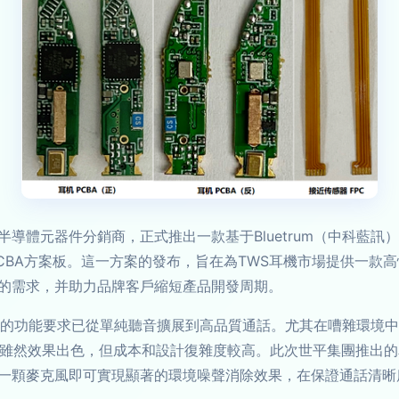
導體元器件分銷商，正式推出一款基于Bluetrum（中科藍訊
CBA方案板。這一方案的發布，旨在為TWS耳機市場提供一款
的需求，并助力品牌客戶縮短產品開發周期。
機的功能要求已從單純聽音擴展到高品質通話。尤其在嘈雜環境
雖然效果出色，但成本和設計復雜度較高。此次世平集團推出的單麥E
一顆麥克風即可實現顯著的環境噪聲消除效果，在保證通話清晰度的