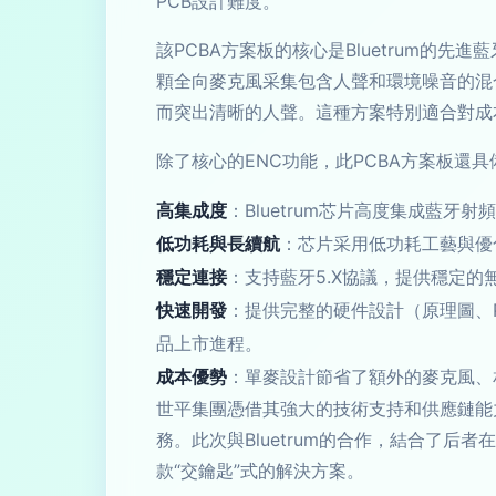
PCB設計難度。
該PCBA方案板的核心是Bluetrum
顆全向麥克風采集包含人聲和環境噪音的混
而突出清晰的人聲。這種方案特別適合對成
除了核心的ENC功能，此PCBA方案板還
高集成度
：Bluetrum芯片高度集成藍
低功耗與長續航
：芯片采用低功耗工藝與優
穩定連接
：支持藍牙5.X協議，提供穩定
快速開發
：提供完整的硬件設計（原理圖、
品上市進程。
成本優勢
：單麥設計節省了額外的麥克風、
世平集團憑借其強大的技術支持和供應鏈能
務。此次與Bluetrum的合作，結合了
款“交鑰匙”式的解決方案。