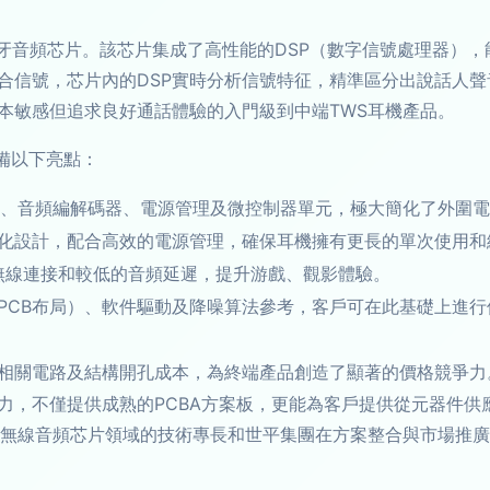
的先進藍牙音頻芯片。該芯片集成了高性能的DSP（數字信號處理器
合信號，芯片內的DSP實時分析信號特征，精準區分出說話人
本敏感但追求良好通話體驗的入門級到中端TWS耳機產品。
具備以下亮點：
牙射頻、音頻編解碼器、電源管理及微控制器單元，極大簡化了外圍
化設計，配合高效的電源管理，確保耳機擁有更長的單次使用和
的無線連接和較低的音頻延遲，提升游戲、觀影體驗。
PCB布局）、軟件驅動及降噪算法參考，客戶可在此基礎上進行
相關電路及結構開孔成本，為終端產品創造了顯著的價格競爭力
力，不僅提供成熟的PCBA方案板，更能為客戶提供從元器件供
后者在無線音頻芯片領域的技術專長和世平集團在方案整合與市場推